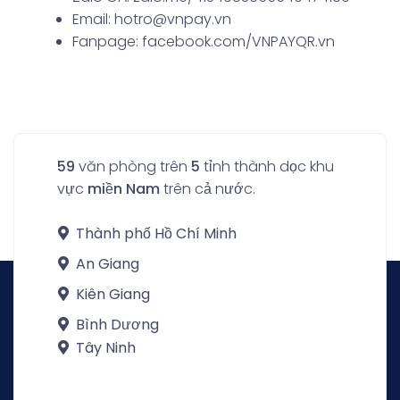
Email: hotro@vnpay.vn
Fanpage: facebook.com/VNPAYQR.vn
59
văn phòng trên
5
tỉnh thành dọc khu
vực
miền Nam
trên cả nước.
Thành phố Hồ Chí Minh
An Giang
Kiên Giang
Bình Dương
Tây Ninh