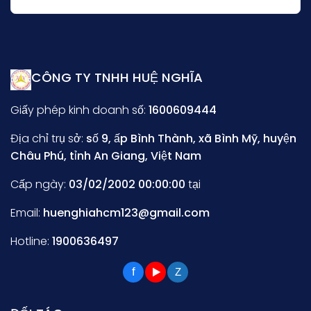
CÔNG TY TNHH HUỆ NGHĨA
Giấy phép kinh doanh số:
1600609444
Địa chỉ trụ sở:
số 9, ấp Bình Thành, xã Bình Mỹ, huyện
Châu Phú, tỉnh An Giang, Việt Nam
Cấp ngày:
03/02/2002 00:00:00
tại
Email:
huenghiahcm123@gmail.com
Hotline:
1900636497
f
Z