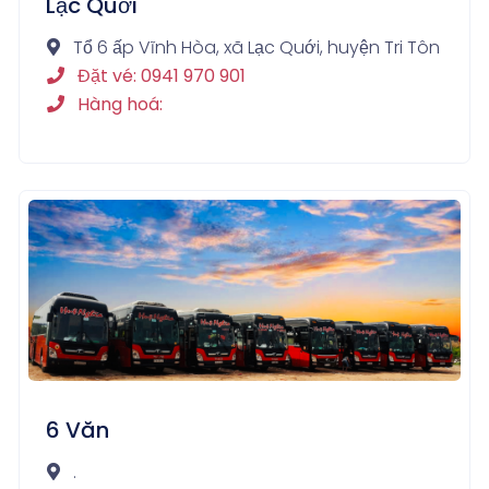
Lạc Quới
Tổ 6 ấp Vĩnh Hòa, xã Lạc Quới, huyện Tri Tôn
Đặt vé: 0941 970 901
Hàng hoá:
6 Văn
.