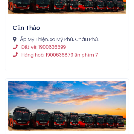
Cần Thảo
Ấp Mỹ Thiện, xã Mỹ Phú, Châu Phú.
Đặt vé: 1900636599
Hàng hoá: 1900636879 ấn phím 7