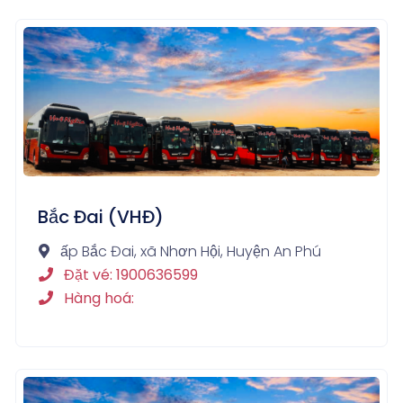
Bắc Đai (VHĐ)
ấp Bắc Đai, xã Nhơn Hội, Huyện An Phú
Đặt vé: 1900636599
Hàng hoá: