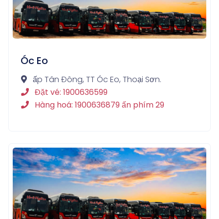
Óc Eo
ấp Tân Đông, TT Óc Eo, Thoại Sơn.
Đặt vé: 1900636599
Hàng hoá: 1900636879 ấn phím 29