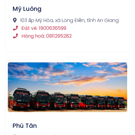
Mỹ Luông
103 ấp Mỹ Hòa, xã Long Điền, tỉnh An Giang
Đặt vé: 1900636599
Hàng hoá: 0911295282
Phú Tân