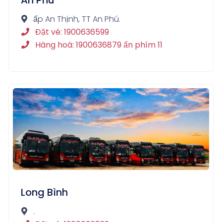
ấp An Thịnh, TT An Phú.
Đặt vé: 1900636599
Hàng hoá: 1900636879 ấn phím 11
Long Bình
.