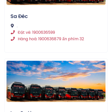
Sa Đéc
.
Đặt vé: 1900636599
Hàng hoá: 1900636879 ấn phím 32