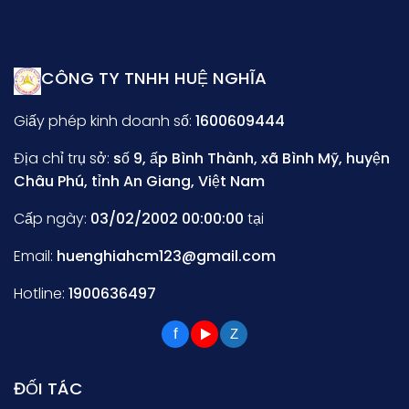
CÔNG TY TNHH HUỆ NGHĨA
Giấy phép kinh doanh số:
1600609444
Địa chỉ trụ sở:
số 9, ấp Bình Thành, xã Bình Mỹ, huyện
Châu Phú, tỉnh An Giang, Việt Nam
Cấp ngày:
03/02/2002 00:00:00
tại
Email:
huenghiahcm123@gmail.com
Hotline:
1900636497
f
Z
ĐỐI TÁC